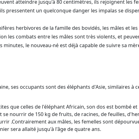
vent atteindre jusqu'à 80 centimètres, ils rejoignent les fe
S'ils pressentent un quelconque danger les impalas se disp
fères herbivores de la famille des bovidés, les mâles et le
n les combats entre les mâles sont très violents, et peuvent
s minutes, le nouveau-né est déjà capable de suivre sa mèr
africaine, ses occupants sont des éléphants d'Asie, similaires
etites que celles de l'éléphant Africain, son dos est bombé 
e nourrir de 150 kg de fruits, de racines, de feuilles, d'he
urrir .Contrairement aux mâles, les femelles sont dépourvu
ier sera allaité jusqu'à l'âge de quatre ans.